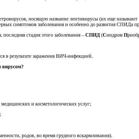
тровирусов, носящую название лентивирусы (их еще называют «
ервых симптомов заболевания и особенно до развития СПИДа пр
 последняя стадия этого заболевания –
СПИД
(
С
индром
П
риоб
я в результате заражения ВИЧ-инфекцией.
м вирусом?
 медицинских и косметологических услуг;
;
енности, родов, во время грудного вскармливания).