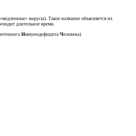
медленные» вирусы). Такое название объясняется их
оходит длительное время.
ретенного
И
ммунодефицита
Ч
еловека)