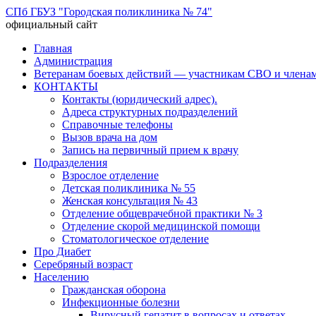
СПб ГБУЗ "Городская поликлиника № 74"
официальный сайт
Перейти
Главная
к
Администрация
содержимому
Ветеранам боевых действий — участникам СВО и членам
КОНТАКТЫ
Контакты (юридический адрес).
Адреса структурных подразделений
Справочные телефоны
Вызов врача на дом
Запись на первичный прием к врачу
Подразделения
Взрослое отделение
Детская поликлиника № 55
Женская консультация № 43
Отделение общеврачебной практики № 3
Отделение скорой медицинской помощи
Стоматологическое отделение
Про Диабет
Серебряный возраст
Населению
Гражданская оборона
Инфекционные болезни
Вирусный гепатит в вопросах и ответах.