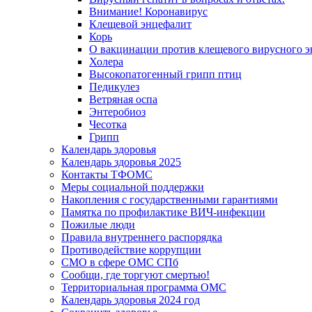
Внимание! Коронавирус
Клещевой энцефалит
Корь
О вакцинации против клещевого вирусного э
Холера
Высокопатогенный грипп птиц
Педикулез
Ветряная оспа
Энтеробиоз
Чесотка
Грипп
Календарь здоровья
Календарь здоровья 2025
Контакты ТФОМС
Меры социальной поддержки
Накопления с государственными гарантиями
Памятка по профилактике ВИЧ-инфекции
Пожилые люди
Правила внутреннего распорядка
Противодействие коррупции
СМО в сфере ОМС СПб
Сообщи, где торгуют смертью!
Территориальная программа ОМС
Календарь здоровья 2024 год