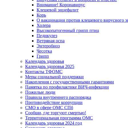
Внимание! Коронавирус
Клещевой энцефалит
Корь
О вакцинации против клещевого вирусного э
Холера
Высокопатогенный грипп птиц
Педикулез
Ветряная оспа
Энтеробиоз
Чесотка
Грипп
Календарь здоровья
Календарь здоровья 2025
Контакты ТФОМС
Меры социальной поддержки
Накопления с государственными гарантиями
Памятка по профилактике ВИЧ-инфекции
Пожилые люди
Правила внутреннего распорядка
Противодействие коррупции
СМО в сфере ОМС СПб
Сообщи, где торгуют смертью!
Территориальная программа ОМС
Календарь здоровья 2024 год