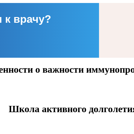
 к врачу?
ленности о важности иммуноп
Школа активного долголети