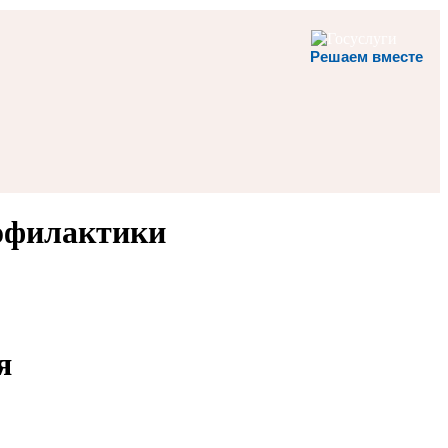
Решаем вместе
рофилактики
я