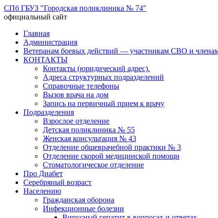
СПб ГБУЗ "Городская поликлиника № 74"
официальный сайт
Перейти
Главная
к
Администрация
содержимому
Ветеранам боевых действий — участникам СВО и членам
КОНТАКТЫ
Контакты (юридический адрес).
Адреса структурных подразделений
Справочные телефоны
Вызов врача на дом
Запись на первичный прием к врачу
Подразделения
Взрослое отделение
Детская поликлиника № 55
Женская консультация № 43
Отделение общеврачебной практики № 3
Отделение скорой медицинской помощи
Стоматологическое отделение
Про Диабет
Серебряный возраст
Населению
Гражданская оборона
Инфекционные болезни
Вирусный гепатит в вопросах и ответах.