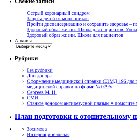
Свежие записи
Острый коронарный синдром
Защита детей от мошенников
Пройти диспансеризацию и сохранить здоровье – п
Здоровый образ жизни. Школа для пациентов. Урок
Здоровый образ жизни. Школа для пациентов
Архивы
Рубрики
Без рубрики
Дни донора
Оформление медицинской справки СЭМД-196 для по
медицинской справки по форме № 079/у
Сергеев М. Н.
СМИ
Станьте донором антирезусной плазмы = помогите
План подготовки к отопительному п
Зосимова
Интернациональная