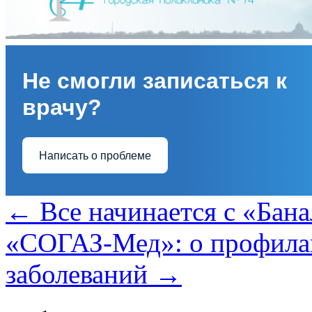
Не смогли записаться к
врачу?
Написать о проблеме
←
Все начинается с «Бана
«СОГАЗ-Мед»: о профилак
заболеваний
→