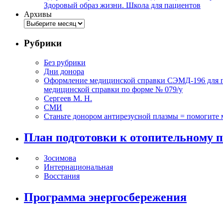
Здоровый образ жизни. Школа для пациентов
Архивы
Рубрики
Без рубрики
Дни донора
Оформление медицинской справки СЭМД-196 для по
медицинской справки по форме № 079/у
Сергеев М. Н.
СМИ
Станьте донором антирезусной плазмы = помогите
План подготовки к отопительному п
Зосимова
Интернациональная
Восстания
Программа энергосбережения