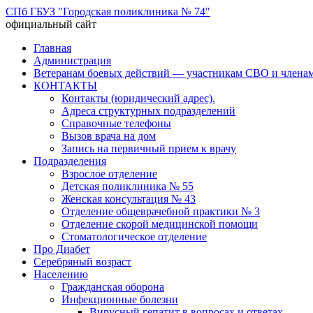
СПб ГБУЗ "Городская поликлиника № 74"
официальный сайт
Перейти
Главная
к
Администрация
содержимому
Ветеранам боевых действий — участникам СВО и членам
КОНТАКТЫ
Контакты (юридический адрес).
Адреса структурных подразделений
Справочные телефоны
Вызов врача на дом
Запись на первичный прием к врачу
Подразделения
Взрослое отделение
Детская поликлиника № 55
Женская консультация № 43
Отделение общеврачебной практики № 3
Отделение скорой медицинской помощи
Стоматологическое отделение
Про Диабет
Серебряный возраст
Населению
Гражданская оборона
Инфекционные болезни
Вирусный гепатит в вопросах и ответах.