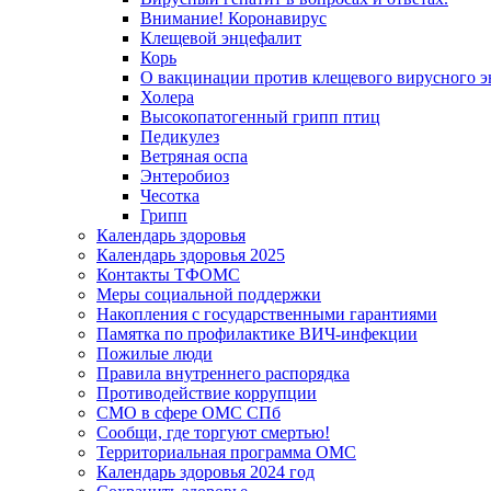
Внимание! Коронавирус
Клещевой энцефалит
Корь
О вакцинации против клещевого вирусного э
Холера
Высокопатогенный грипп птиц
Педикулез
Ветряная оспа
Энтеробиоз
Чесотка
Грипп
Календарь здоровья
Календарь здоровья 2025
Контакты ТФОМС
Меры социальной поддержки
Накопления с государственными гарантиями
Памятка по профилактике ВИЧ-инфекции
Пожилые люди
Правила внутреннего распорядка
Противодействие коррупции
СМО в сфере ОМС СПб
Сообщи, где торгуют смертью!
Территориальная программа ОМС
Календарь здоровья 2024 год