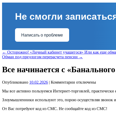
Не смогли записаться
Написать о проблеме
←
Осторожно! «Личный кабинет учащегося» Или как еще об
Обман под предлогом перерасчета пенсии
→
Все начинается с «Банального
к
Опубликовано
10.02.2026
|
Комментарии
отключены
записи
Мы все активно пользуемся Интернет-торговлей, практически е
Все
начинается
Злоумышленники используют это, порою осуществляя звонок и 
с
«Банального
От Вас потребуют код из СМС. Не сообщайте код из СМС!
кода»