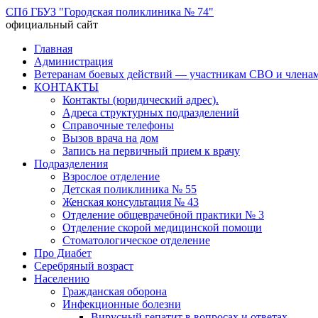
СПб ГБУЗ "Городская поликлиника № 74"
официальный сайт
Перейти
Главная
к
Администрация
содержимому
Ветеранам боевых действий — участникам СВО и членам
КОНТАКТЫ
Контакты (юридический адрес).
Адреса структурных подразделений
Справочные телефоны
Вызов врача на дом
Запись на первичный прием к врачу
Подразделения
Взрослое отделение
Детская поликлиника № 55
Женская консультация № 43
Отделение общеврачебной практики № 3
Отделение скорой медицинской помощи
Стоматологическое отделение
Про Диабет
Серебряный возраст
Населению
Гражданская оборона
Инфекционные болезни
Вирусный гепатит в вопросах и ответах.