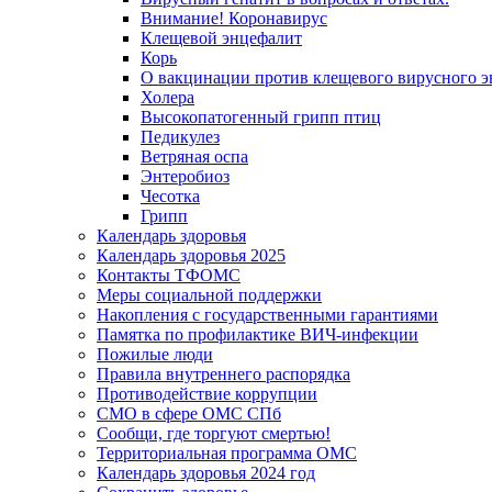
Внимание! Коронавирус
Клещевой энцефалит
Корь
О вакцинации против клещевого вирусного э
Холера
Высокопатогенный грипп птиц
Педикулез
Ветряная оспа
Энтеробиоз
Чесотка
Грипп
Календарь здоровья
Календарь здоровья 2025
Контакты ТФОМС
Меры социальной поддержки
Накопления с государственными гарантиями
Памятка по профилактике ВИЧ-инфекции
Пожилые люди
Правила внутреннего распорядка
Противодействие коррупции
СМО в сфере ОМС СПб
Сообщи, где торгуют смертью!
Территориальная программа ОМС
Календарь здоровья 2024 год