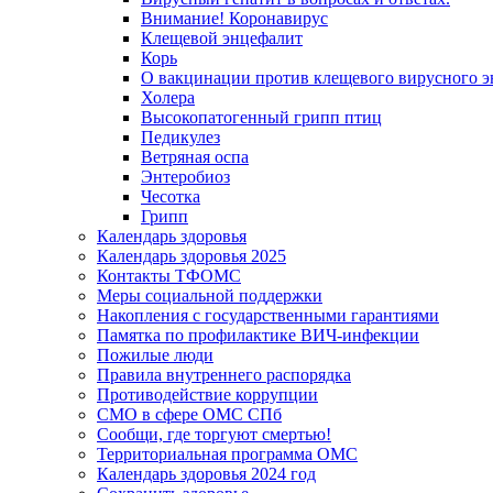
Внимание! Коронавирус
Клещевой энцефалит
Корь
О вакцинации против клещевого вирусного э
Холера
Высокопатогенный грипп птиц
Педикулез
Ветряная оспа
Энтеробиоз
Чесотка
Грипп
Календарь здоровья
Календарь здоровья 2025
Контакты ТФОМС
Меры социальной поддержки
Накопления с государственными гарантиями
Памятка по профилактике ВИЧ-инфекции
Пожилые люди
Правила внутреннего распорядка
Противодействие коррупции
СМО в сфере ОМС СПб
Сообщи, где торгуют смертью!
Территориальная программа ОМС
Календарь здоровья 2024 год