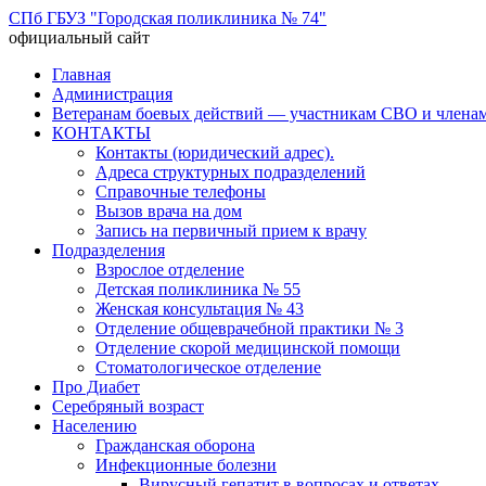
СПб ГБУЗ "Городская поликлиника № 74"
официальный сайт
Перейти
Главная
к
Администрация
содержимому
Ветеранам боевых действий — участникам СВО и членам
КОНТАКТЫ
Контакты (юридический адрес).
Адреса структурных подразделений
Справочные телефоны
Вызов врача на дом
Запись на первичный прием к врачу
Подразделения
Взрослое отделение
Детская поликлиника № 55
Женская консультация № 43
Отделение общеврачебной практики № 3
Отделение скорой медицинской помощи
Стоматологическое отделение
Про Диабет
Серебряный возраст
Населению
Гражданская оборона
Инфекционные болезни
Вирусный гепатит в вопросах и ответах.