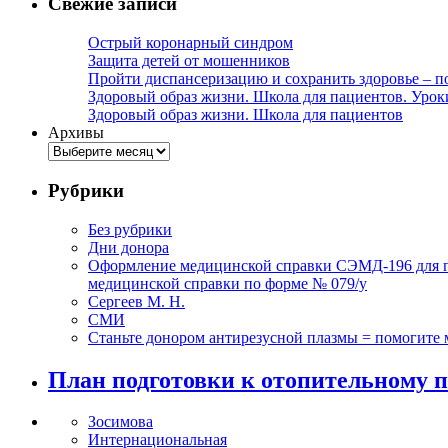
Свежие записи
Острый коронарный синдром
Защита детей от мошенников
Пройти диспансеризацию и сохранить здоровье – п
Здоровый образ жизни. Школа для пациентов. Урок
Здоровый образ жизни. Школа для пациентов
Архивы
Рубрики
Без рубрики
Дни донора
Оформление медицинской справки СЭМД-196 для по
медицинской справки по форме № 079/у
Сергеев М. Н.
СМИ
Станьте донором антирезусной плазмы = помогите
План подготовки к отопительному п
Зосимова
Интернациональная