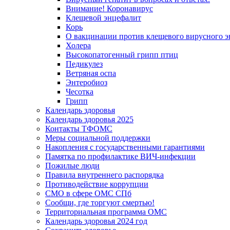
Внимание! Коронавирус
Клещевой энцефалит
Корь
О вакцинации против клещевого вирусного э
Холера
Высокопатогенный грипп птиц
Педикулез
Ветряная оспа
Энтеробиоз
Чесотка
Грипп
Календарь здоровья
Календарь здоровья 2025
Контакты ТФОМС
Меры социальной поддержки
Накопления с государственными гарантиями
Памятка по профилактике ВИЧ-инфекции
Пожилые люди
Правила внутреннего распорядка
Противодействие коррупции
СМО в сфере ОМС СПб
Сообщи, где торгуют смертью!
Территориальная программа ОМС
Календарь здоровья 2024 год