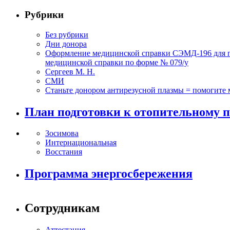
Рубрики
Без рубрики
Дни донора
Оформление медицинской справки СЭМД-196 для по
медицинской справки по форме № 079/у
Сергеев М. Н.
СМИ
Станьте донором антирезусной плазмы = помогите
План подготовки к отопительному п
Зосимова
Интернациональная
Восстания
Программа энергосбережения
Сотрудникам
Аттестация