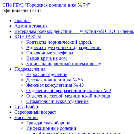
СПб ГБУЗ "Городская поликлиника № 74"
официальный сайт
Перейти
Главная
к
Администрация
содержимому
Ветеранам боевых действий — участникам СВО и членам
КОНТАКТЫ
Контакты (юридический адрес).
Адреса структурных подразделений
Справочные телефоны
Вызов врача на дом
Запись на первичный прием к врачу
Подразделения
Взрослое отделение
Детская поликлиника № 55
Женская консультация № 43
Отделение общеврачебной практики № 3
Отделение скорой медицинской помощи
Стоматологическое отделение
Про Диабет
Серебряный возраст
Населению
Гражданская оборона
Инфекционные болезни
Вирусный гепатит в вопросах и ответах.